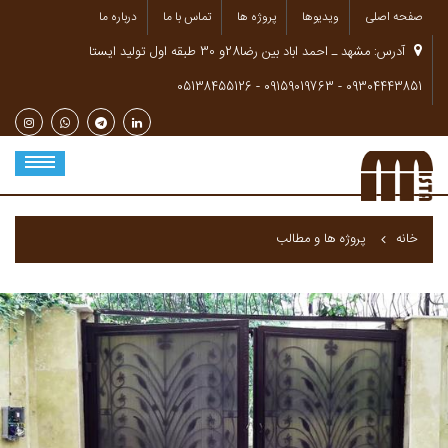
صفحه اصلی
ویدیوها
پروژه ها
تماس با ما
درباره ما
آدرس: مشهد ـ احمد اباد بین رضا28و 30 طبقه اول تولید ایستا
-
-
05138455126‌‌
09159019763‌‌
09304443851‌‌
خانه
پروژه ها و مطالب