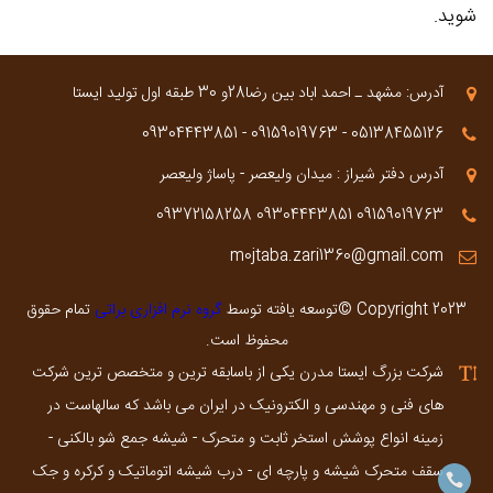
شوید.
آدرس: مشهد ـ احمد اباد بین رضا28و 30 طبقه اول تولید ایستا
09304443851‌‌
-
09159019763‌‌
-
05138455126‌‌
آدرس دفتر شیراز : میدان ولیعصر - پاساژ ولیعصر
09372158258
09304443851
09159019763
m0jtaba.zari1360@gmail.com
Copyright 2023 ©توسعه یافته توسط
گروه نرم افزاری براتی
تمام حقوق
محفوظ است.
شرکت بزرگ ایستا مدرن یکی از باسابقه ترین و متخصص ترین شرکت
های فنی و مهندسی و الکترونیک در ایران می باشد که سالهاست در
زمینه انواع پوشش استخر ثابت و متحرک - شیشه جمع شو بالکنی -
سقف متحرک شیشه و پارچه ای - درب شیشه اتوماتیک و کرکره و جک