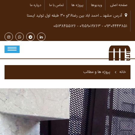
صفحه اصلی
ویدیوها
پروژه ها
تماس با ما
درباره ما
آدرس: مشهد ـ احمد اباد بین رضا28و 30 طبقه اول تولید ایستا
-
-
05138455126‌‌
09159019763‌‌
09304443851‌‌
خانه
پروژه ها و مطالب