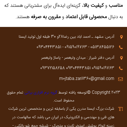
مناسب
کیفیت بالا
و
، گزینه‌ای ایده‌آل برای مشتریانی هستند که
محصولی قابل اعتماد
مقرون به صرفه
به دنبال
و
هستند.
آدرس: مشهد ـ احمد اباد بین رضا28و 30 طبقه اول تولید ایستا
09304443851‌‌
-
09159019763‌‌
-
05138455126‌‌
آدرس دفتر شیراز : میدان ولیعصر - پاساژ ولیعصر
09372158258
09304443851
09159019763
m0jtaba.zari1360@gmail.com
Copyright 2023 ©توسعه یافته توسط
گروه نرم افزاری براتی
تمام حقوق
محفوظ است.
شرکت بزرگ ایستا مدرن یکی از باسابقه ترین و متخصص ترین شرکت
های فنی و مهندسی و الکترونیک در ایران می باشد که سالهاست در
زمینه انواع پوشش استخر ثابت و متحرک - شیشه جمع شو بالکنی -